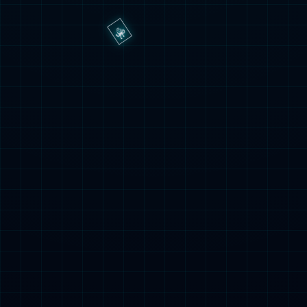
上一篇：
红魔情怀刻入心底 维蒂尼亚自曝儿魔梦高度盛赞曼联
下一篇：
冷门预警：莱比锡欧冠已定战意松懈，弗赖堡主场收官
或捍卫尊严
相关推荐
19岁埃斯特旺崛起，撑起巴西新核大旗：维尼修斯已难接班内马尔
7月5日：出人意料！莫德里奇执意留守米兰3500万中卫之争国米还有机会么？