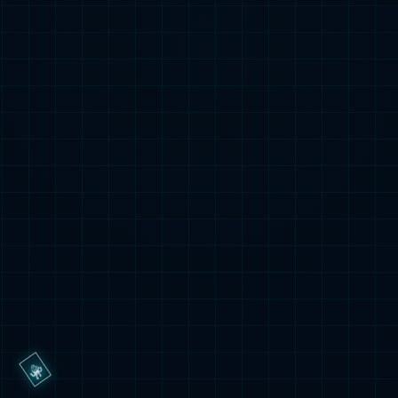
德本赛季的状态一般，一直无法加入同拜仁的竞争中，欧冠更是
置，最终提前获得亚军，如愿夺得下赛季的欧冠参赛资格。
破门，扬·库托锁定胜局。全场结束，不莱梅0-2多特蒙德。本
胜7平5负积73分以亚军收官。
球队的实力就下降了不止一个档次，欧冠进入16强，但被阿森
需要赢球之外，还需要斯图加特和霍芬海姆输球才有可能进入前