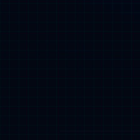
上一篇：
德甲前瞻比分预测：圣保利VS沃尔夫斯堡，
下一篇：
5.31日：宿敌再对决！樊振东迎战不莱梅，
相关推荐
（外代二线）足球——德甲联赛：拜仁夏季集训