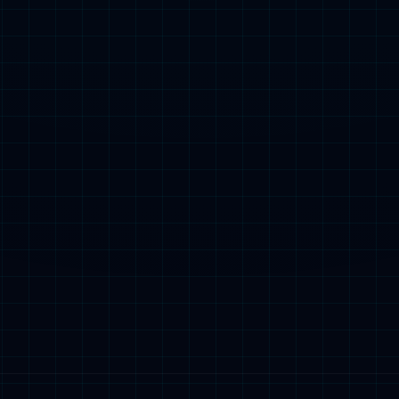
维拉，罗德兹全部拿下！
冲击德甲最终王座
7月29日：多花7000万！皇马为德甲新秀破例，穆里尼奥看中他哪一点？
德甲拟引入美国资本10亿欧元融资，探寻与英超破局之道