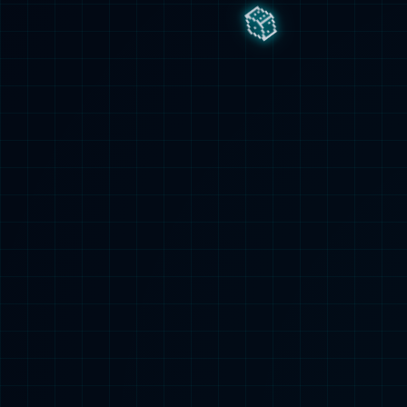
2025/26赛季德甲进入最后一轮的争夺，3队争夺
冠的拜仁主场迎战科隆，多特蒙德客战不莱梅，保级方
战，各支球队有喜有居，几家欢喜几家愁。
请点击输入图片描述（最多18字）
拜仁5-1科隆
拜仁上赛季在孔帕尼的带领下重回德甲巅峰，本赛季状
国杯打进决赛将对阵斯图加特，德甲联赛中，拜仁没有
请点击输入图片描述（最多18字）
比赛中，，上半场基米希助攻凯恩闪击得手，随后基米
拉中柱，半场结束，拜仁3-1科隆。下半场卡尔中柱，
隆89分收官，凯恩个人单赛季58球破莱万纪录，拜仁单