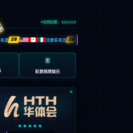
德甲
西甲
欧冠
搜索
赛
Search