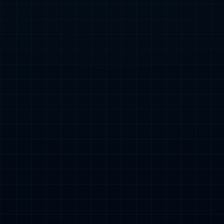
埃拉打破僵局，宽萨扳平比分，最终勒沃库森1-1战平汉堡，排
6强，但被波尔图双杀出局，德国杯中，斯图加特淘汰了弗赖堡
4，末轮赢球就可以锁定欧冠名额了。
半场，伯卡特点射扳回一球，补时阶段伯卡特点球梅开二度，帮
同为争冠球队的霍芬海姆客场0-4惨败门兴无缘欧冠。保级方面
。