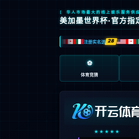
2026世界杯投注盘口 - 世界杯足球盘口数据解读欢迎你
首页
nba
英
关于我们
首页
>
德甲
德甲大结局！拜仁34轮狂轰1
2026-05-23 21: