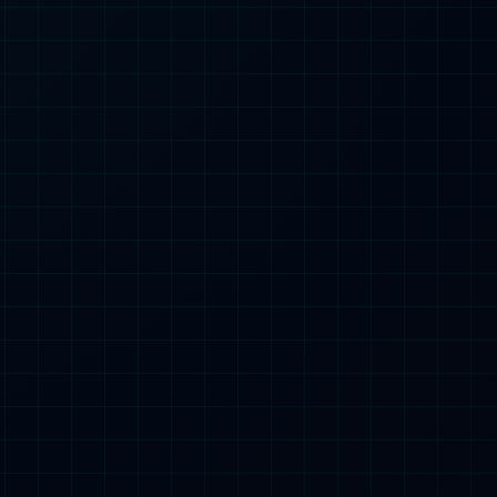
获重磅报
战略高
尔科
金支
截胡。