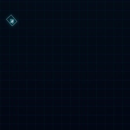
即将结束，夏窗极有可能自由身离队，而年轻边锋萨维尼奥若接
理想人选。他的技术风格与瓜迪奥拉倡导的传控打法及高位压迫
参与中路攻防转换，丰富球队的多样化进攻战术。若正式签下巴
替代B席这一关键岗位。
边路的阿森纳也对巴尔科拉虎视眈眈。阿森纳不仅手握充足的资
力和竞购实力。若曼城动作迟缓，很可能会被竞争对手抢先一步
盟，避免错失良机，被阿森纳抢走这颗炙手可热的足球新星。
会美国，自动续约条款已作废
什福德，球员却只想留巴萨