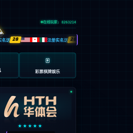
德甲
西甲
欧冠
搜索
争
Search