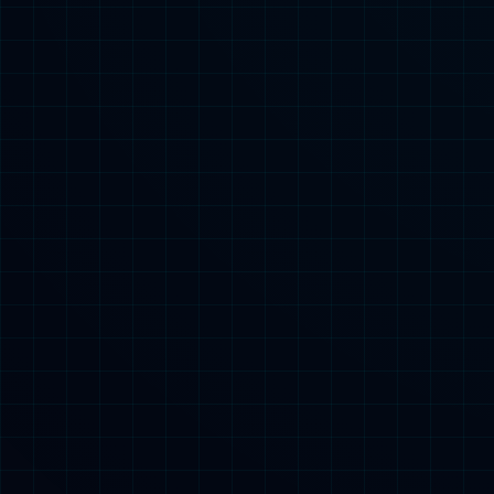
示出持续且高效的进攻表现。
值得一提的是，曼城的边路老将贝尔纳多·席尔瓦合同
价亦或被放行。此时，巴尔科拉无疑是填补边路空缺的
度契合，不仅能在边路形成突破拉扯空间，更能够内切
拉，曼城将获得一个极具潜力且技术全面的新星，用以
然而，曼城引援路上并非一路畅通无阻。同样急需强化
持，还有稳定的争冠前景，这使得他们具备强大的吸引
因此，曼城必须尽快行动，才能确保这位法国边锋的加
上一篇：
曼联签托纳利至少8000万！卡塞米罗有意转
下一篇：
曼联遇1700万难题！维拉若进欧冠有意签拉
相关推荐